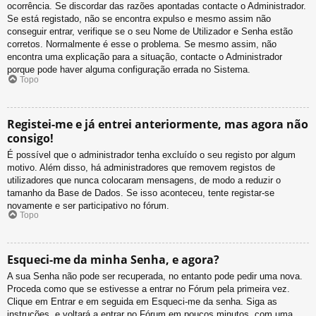
ocorrência. Se discordar das razões apontadas contacte o Administrador.
Se está registado, não se encontra expulso e mesmo assim não
conseguir entrar, verifique se o seu Nome de Utilizador e Senha estão
corretos. Normalmente é esse o problema. Se mesmo assim, não
encontra uma explicação para a situação, contacte o Administrador
porque pode haver alguma configuração errada no Sistema.
Topo
Registei-me e já entrei anteriormente, mas agora não
consigo!
É possível que o administrador tenha excluído o seu registo por algum
motivo. Além disso, há administradores que removem registos de
utilizadores que nunca colocaram mensagens, de modo a reduzir o
tamanho da Base de Dados. Se isso aconteceu, tente registar-se
novamente e ser participativo no fórum.
Topo
Esqueci-me da minha Senha, e agora?
A sua Senha não pode ser recuperada, no entanto pode pedir uma nova.
Proceda como que se estivesse a entrar no Fórum pela primeira vez.
Clique em Entrar e em seguida em Esqueci-me da senha. Siga as
instruções, e voltará a entrar no Fórum em poucos minutos, com uma