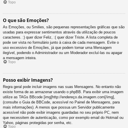
Topo
O que são Emoções?
As Emoções, ou Smilies, são pequenas representações gráficas que são
usadas para expressar sentimentos através da utilização de poucos
caracteres. :) quer dizer Feliz, :( quer dizer Triste. A lista completa de
pode ser vista no formulário junto à caixa de cada mensagem. Evite o
uso excessivo de Emoções, já que podem tornar uma Mensagem
ilegível, podendo o Administrador ou um Moderador excluí-las ou apagar
a mensagem inteira.
Topo
Posso exibir Imagens?
Regra geral pode incluir imagens nas suas Mensagens. No entanto não
existe forma de as armazenar usando o phpBB. Para exibir uma imagem
utilize as TAGs BBcode [img]http://endereço.da.imagem.com[/img],
(consulte o Guia de BBCode, acessível no Painel de Mensagens, para
mais informações). A menos que possua um Servidor publicamente
acessível não pode exibir imagens guardadas no seu próprio PC, nem
que necessitem de autenticação, como por exemplo email do Hotmail ou
Yahoo, páginas protegidas por senha, etc.
Topo