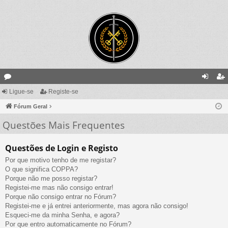
ór
Ligue-se
Registe-se
ig
eg
un
Fórum Geral
ue
ist
Questões Mais Frequentes
s
-
e-
se
se
Questões de Login e Registo
Por que motivo tenho de me registar?
O que significa COPPA?
Porque não me posso registar?
Registei-me mas não consigo entrar!
Porque não consigo entrar no Fórum?
Registei-me e já entrei anteriormente, mas agora não consigo!
Esqueci-me da minha Senha, e agora?
Por que entro automaticamente no Fórum?