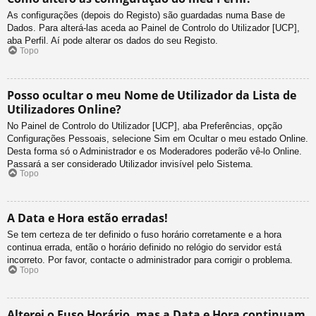
As configurações (depois do Registo) são guardadas numa Base de
Dados. Para alterá-las aceda ao Painel de Controlo do Utilizador [UCP],
aba Perfil. Aí pode alterar os dados do seu Registo.
Topo
Posso ocultar o meu Nome de Utilizador da Lista de
Utilizadores Online?
No Painel de Controlo do Utilizador [UCP], aba Preferências, opção
Configurações Pessoais, selecione Sim em Ocultar o meu estado Online.
Desta forma só o Administrador e os Moderadores poderão vê-lo Online.
Passará a ser considerado Utilizador invisível pelo Sistema.
Topo
A Data e Hora estão erradas!
Se tem certeza de ter definido o fuso horário corretamente e a hora
continua errada, então o horário definido no relógio do servidor está
incorreto. Por favor, contacte o administrador para corrigir o problema.
Topo
Alterei o Fuso Horário, mas a Data e Hora continuam