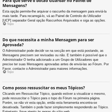
Para que serve o botão Guardar no Painel de
Mensagens?
Esta opção permite-lhe arquivar o rascunho da mensagem para enviá-la
mais tarde. Para recarregá-lo, vá ao Painel de Controlo do Utilizador
[UCP] separador Geral opção Rascunhos Arquivados e siga as opções.
Topo
Do que necessita a minha Mensagem para ser
Aprovada?
O Administrador pode decidir se na secção em que está postando, as
Mensagens precisem ser revisadas ou não. E também é possível que o
Administrador O tenha adicionado a um Grupo de Utilizadores que
precise ter suas Mensagens aprovadas antes de enviá-las ao Fórum. Por
Favor, contacte o Administrador para maiores informações.
Topo
Como posso ressuscitar os meus Tópicos?
Clicando em Ressuscitar Tópico, quando estiver a visualizar o mesmo,
pode ressuscitar o Tópico para o topo do Fórum na primeira página.
Porém, se não vir esta opção, então esta ferramenta encontra-se
desativada. Também o pode fazer simplesmente respondendo ao Tópico.
Entretanto, fique atento às regras do sítio web.