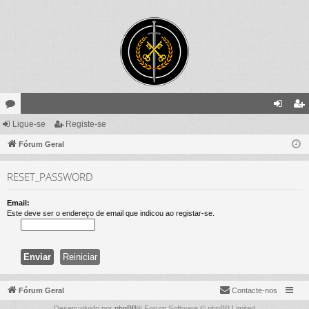
ór
Ligue-se
Registe-se
ig
eg
un
Fórum Geral
ue
ist
s
-
e-
RESET_PASSWORD
se
se
Email:
Este deve ser o endereço de email que indicou ao registar-se.
Fórum Geral
Contacte-nos
Desenvolvido por
phpBB
® Forum Software © phpBB Limited