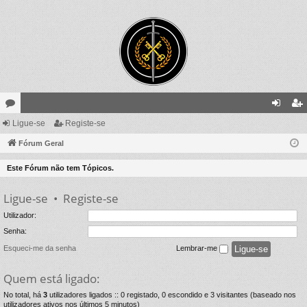
ór
Ligue-se
Registe-se
ig
eg
un
Fórum Geral
ue
ist
s
-
e-
Este Fórum não tem Tópicos.
se
se
Ligue-se
•
Registe-se
Utilizador:
Senha:
Esqueci-me da senha
Lembrar-me
Quem está ligado:
No total, há
3
utilizadores ligados :: 0 registado, 0 escondido e 3 visitantes (baseado nos
utilizadores ativos nos últimos 5 minutos)