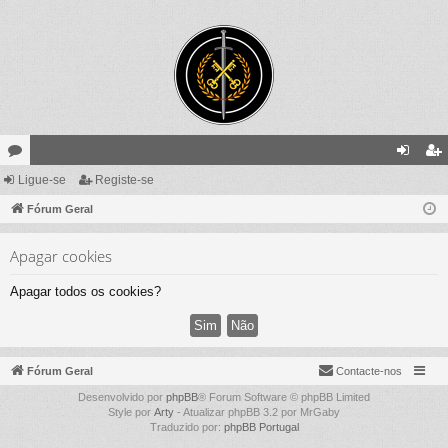
ór
Ligue-se
Registe-se
ig
eg
un
Fórum Geral
ue
ist
s
-
e-
Apagar cookies
se
se
Apagar todos os cookies?
Fórum Geral
Contacte-nos
Desenvolvido por
phpBB
® Forum Software © phpBB Limited
Style por
Arty
- Atualizar phpBB 3.2 por MrGaby
Traduzido por:
phpBB Portugal