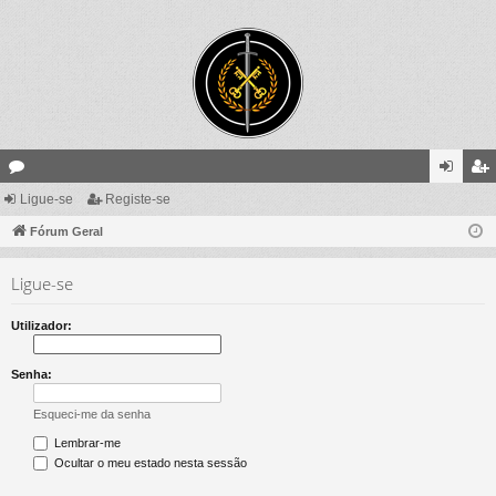
ór
Ligue-se
Registe-se
ig
eg
un
Fórum Geral
ue
ist
s
-
e-
Ligue-se
se
se
Utilizador:
Senha:
Esqueci-me da senha
Lembrar-me
Ocultar o meu estado nesta sessão