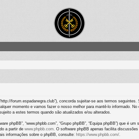
“http://forum.espadanegra.club”), concorda sujeitar-se aos termos seguintes.
alquer momento e vamos fazer o nosso melhor para mantê-lo informado. No e
ujeito a estes termos quando são atualizados e/ou alterados.
tware phpBB”, “www.phpbb.com”, “Grupo phpBB”, “Equipa phpBB”) que é um si
do a partir de
www.phpbb.com
. O software phpBB apenas facilita discussões
ais informações sobre o phpBB, consulte:
https://www.phpbb.com/
.