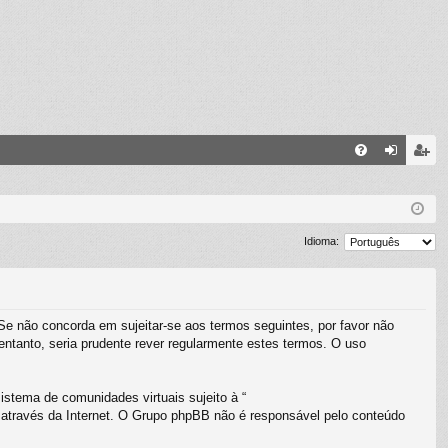
FA
ig
eg
Q
ue
ist
-
e-
Idioma:
se
se
 Se não concorda em sujeitar-se aos termos seguintes, por favor não
ntanto, seria prudente rever regularmente estes termos. O uso
stema de comunidades virtuais sujeito à “
 através da Internet. O Grupo phpBB não é responsável pelo conteúdo