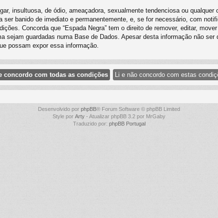
, insultuosa, de ódio, ameaçadora, sexualmente tendenciosa ou qualquer outr
o a ser banido de imediato e permanentemente, e, se for necessário, com noti
ições. Concorda que “Espada Negra” tem o direito de remover, editar, mover
ima sejam guardadas numa Base de Dados. Apesar desta informação não ser d
que possam expor essa informação.
Desenvolvido por
phpBB
® Forum Software © phpBB Limited
Style por
Arty
- Atualizar phpBB 3.2 por MrGaby
Traduzido por:
phpBB Portugal