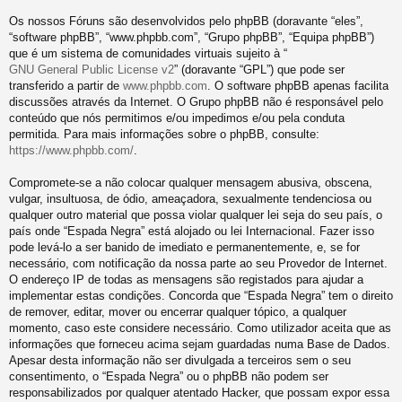
Os nossos Fóruns são desenvolvidos pelo phpBB (doravante “eles”,
“software phpBB”, “www.phpbb.com”, “Grupo phpBB”, “Equipa phpBB”)
que é um sistema de comunidades virtuais sujeito à “
GNU General Public License v2
” (doravante “GPL”) que pode ser
transferido a partir de
www.phpbb.com
. O software phpBB apenas facilita
discussões através da Internet. O Grupo phpBB não é responsável pelo
conteúdo que nós permitimos e/ou impedimos e/ou pela conduta
permitida. Para mais informações sobre o phpBB, consulte:
https://www.phpbb.com/
.
Compromete-se a não colocar qualquer mensagem abusiva, obscena,
vulgar, insultuosa, de ódio, ameaçadora, sexualmente tendenciosa ou
qualquer outro material que possa violar qualquer lei seja do seu país, o
país onde “Espada Negra” está alojado ou lei Internacional. Fazer isso
pode levá-lo a ser banido de imediato e permanentemente, e, se for
necessário, com notificação da nossa parte ao seu Provedor de Internet.
O endereço IP de todas as mensagens são registados para ajudar a
implementar estas condições. Concorda que “Espada Negra” tem o direito
de remover, editar, mover ou encerrar qualquer tópico, a qualquer
momento, caso este considere necessário. Como utilizador aceita que as
informações que forneceu acima sejam guardadas numa Base de Dados.
Apesar desta informação não ser divulgada a terceiros sem o seu
consentimento, o “Espada Negra” ou o phpBB não podem ser
responsabilizados por qualquer atentado Hacker, que possam expor essa