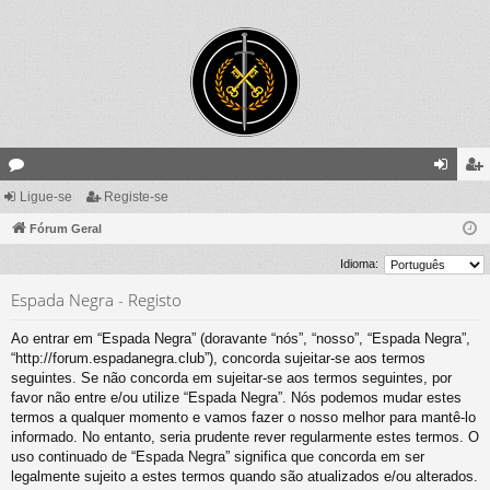
ór
Ligue-se
Registe-se
ig
eg
un
Fórum Geral
ue
ist
s
-
e-
Idioma:
se
se
Espada Negra - Registo
Ao entrar em “Espada Negra” (doravante “nós”, “nosso”, “Espada Negra”,
“http://forum.espadanegra.club”), concorda sujeitar-se aos termos
seguintes. Se não concorda em sujeitar-se aos termos seguintes, por
favor não entre e/ou utilize “Espada Negra”. Nós podemos mudar estes
termos a qualquer momento e vamos fazer o nosso melhor para mantê-lo
informado. No entanto, seria prudente rever regularmente estes termos. O
uso continuado de “Espada Negra” significa que concorda em ser
legalmente sujeito a estes termos quando são atualizados e/ou alterados.