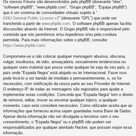
Os nossos Fóruns são desenvolvidos pelo phpBB (doravante “eles”,
“software phpBB”, “www.phpbb.com”, “Grupo phpBB”, “Equipa phpBB”)
que é um sistema de comunidades virtuais sujeito à “
GNU General Public License v2
” (doravante “GPL”) que pode ser
transferido a partir de
www.phpbb.com
. O software phpBB apenas facilita
discussões através da Internet. O Grupo phpBB não é responsável pelo
conteúdo que nós permitimos e/ou impedimos e/ou pela conduta
permitida. Para mais informações sobre o phpBB, consulte:
https://www.phpbb.com/
.
Compromete-se a não colocar qualquer mensagem abusiva, obscena,
vulgar, insultuosa, de ódio, ameaçadora, sexualmente tendenciosa ou
qualquer outro material que possa violar qualquer lei seja do seu país, o
país onde “Espada Negra” está alojado ou lei Internacional. Fazer isso
pode levá-lo a ser banido de imediato e permanentemente, e, se for
necessário, com notificação da nossa parte ao seu Provedor de Internet.
O endereço IP de todas as mensagens são registados para ajudar a
implementar estas condições. Concorda que “Espada Negra” tem o direito
de remover, editar, mover ou encerrar qualquer tópico, a qualquer
momento, caso este considere necessário. Como utilizador aceita que as
informações que forneceu acima sejam guardadas numa Base de Dados.
Apesar desta informação não ser divulgada a terceiros sem o seu
consentimento, o “Espada Negra” ou o phpBB não podem ser
responsabilizados por qualquer atentado Hacker, que possam expor essa
informação.