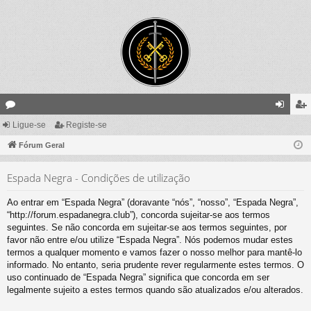
ór
Ligue-se
Registe-se
ig
eg
un
Fórum Geral
ue
ist
s
-
e-
Espada Negra - Condições de utilização
se
se
Ao entrar em “Espada Negra” (doravante “nós”, “nosso”, “Espada Negra”,
“http://forum.espadanegra.club”), concorda sujeitar-se aos termos
seguintes. Se não concorda em sujeitar-se aos termos seguintes, por
favor não entre e/ou utilize “Espada Negra”. Nós podemos mudar estes
termos a qualquer momento e vamos fazer o nosso melhor para mantê-lo
informado. No entanto, seria prudente rever regularmente estes termos. O
uso continuado de “Espada Negra” significa que concorda em ser
legalmente sujeito a estes termos quando são atualizados e/ou alterados.