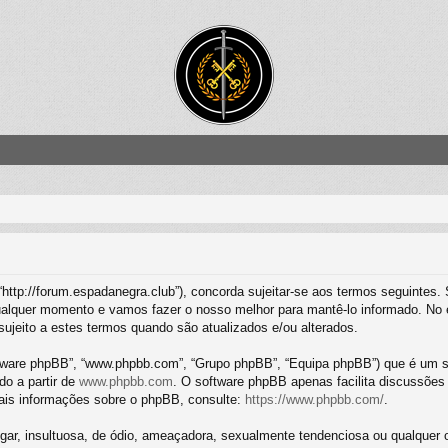
“http://forum.espadanegra.club”), concorda sujeitar-se aos termos seguintes.
alquer momento e vamos fazer o nosso melhor para mantê-lo informado. No e
ujeito a estes termos quando são atualizados e/ou alterados.
tware phpBB”, “www.phpbb.com”, “Grupo phpBB”, “Equipa phpBB”) que é um si
do a partir de
www.phpbb.com
. O software phpBB apenas facilita discussões
ais informações sobre o phpBB, consulte:
https://www.phpbb.com/
.
, insultuosa, de ódio, ameaçadora, sexualmente tendenciosa ou qualquer outr