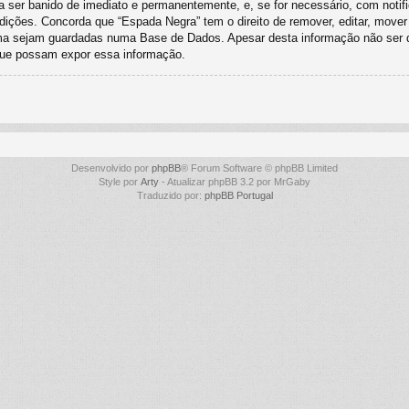
o a ser banido de imediato e permanentemente, e, se for necessário, com noti
ições. Concorda que “Espada Negra” tem o direito de remover, editar, mover
ima sejam guardadas numa Base de Dados. Apesar desta informação não ser d
que possam expor essa informação.
Desenvolvido por
phpBB
® Forum Software © phpBB Limited
Style por
Arty
- Atualizar phpBB 3.2 por MrGaby
Traduzido por:
phpBB Portugal