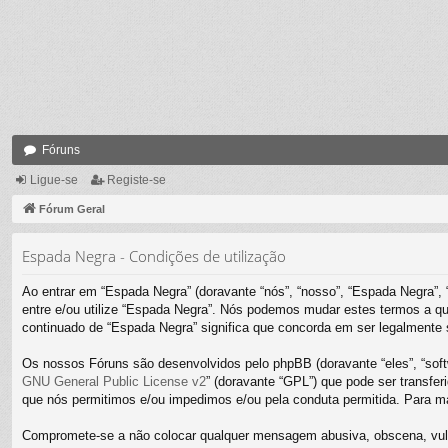
Fóruns
Ligue-se
Registe-se
Fórum Geral
Espada Negra - Condições de utilização
Ao entrar em “Espada Negra” (doravante “nós”, “nosso”, “Espada Negra”, 
entre e/ou utilize “Espada Negra”. Nós podemos mudar estes termos a qu
continuado de “Espada Negra” significa que concorda em ser legalmente s
Os nossos Fóruns são desenvolvidos pelo phpBB (doravante “eles”, “sof
GNU General Public License v2
” (doravante “GPL”) que pode ser transferi
que nós permitimos e/ou impedimos e/ou pela conduta permitida. Para m
Compromete-se a não colocar qualquer mensagem abusiva, obscena, vulgar