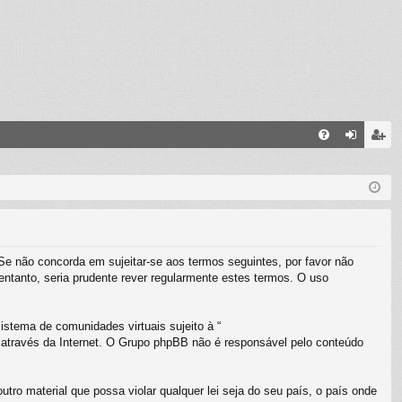
FA
ig
eg
Q
ue
ist
-
e-
se
se
 Se não concorda em sujeitar-se aos termos seguintes, por favor não
ntanto, seria prudente rever regularmente estes termos. O uso
stema de comunidades virtuais sujeito à “
 através da Internet. O Grupo phpBB não é responsável pelo conteúdo
o material que possa violar qualquer lei seja do seu país, o país onde